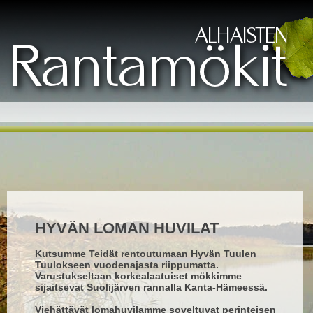
HYVÄN LOMAN HUVILAT
Kutsumme Teidät rentoutumaan Hyvän Tuulen
Tuulokseen vuodenajasta riippumatta.
Varustukseltaan korkealaatuiset mökkimme
sijaitsevat Suolijärven rannalla Kanta-Hämeessä.
Viehättävät lomahuvilamme soveltuvat perinteisen