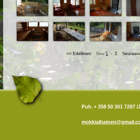
<< Edellinen
Sivu
1
-
2
Seuraav
Puh. + 358 50 301 7287 
mokkialhainen@gmail.